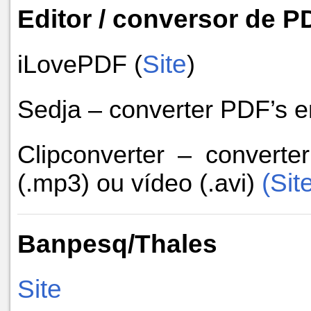
Editor / conversor de P
Site
iLovePDF (
)
Sedja – converter PDF’s
Clipconverter – convert
(Sit
(.mp3) ou vídeo (.avi)
Banpesq/Thales
Site