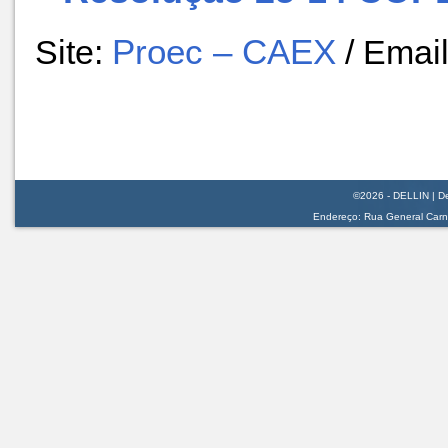
Site:
Proec – CAEX
/ Emai
©2026 - DELLIN | De
Endereço: Rua General Carnei